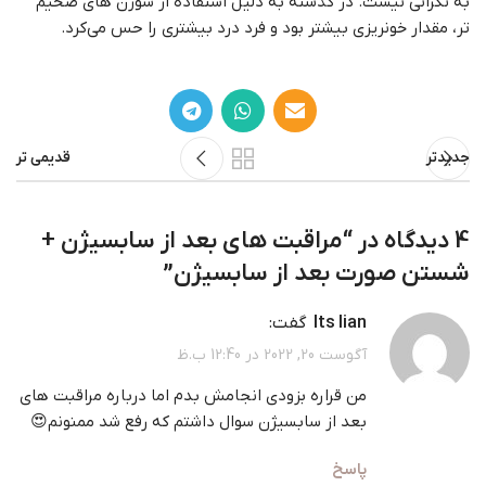
به نگرانی نیست. در گذشته به دلیل استفاده از سوزن های ضخیم
تر، مقدار خونریزی بیشتر بود و فرد درد بیشتری را حس می‌کرد.
جدیدتر
قدیمی تر
4 دیدگاه در “
مراقبت های بعد از سابسیژن +
شستن صورت بعد از سابسیژن
”
Its lian
گفت:
آگوست 20, 2022 در 12:40 ب.ظ
من قراره بزودي انجامش بدم اما درباره مراقبت هاي
بعد از سابسيژن سوال داشتم كه رفع شد ممنونم😍
پاسخ