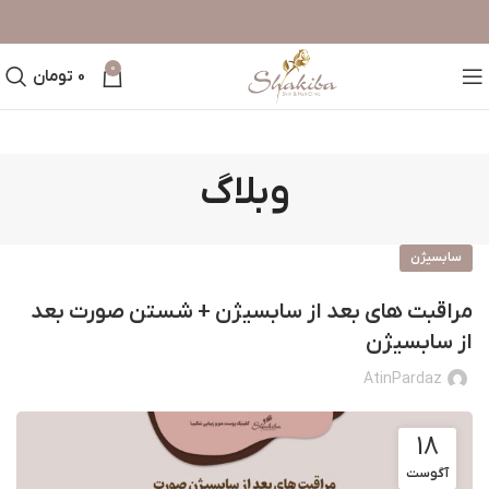
0
0
تومان
وبلاگ
سابسیژن
مراقبت های بعد از سابسیژن + شستن صورت بعد
از سابسیژن
AtinPardaz
18
آگوست