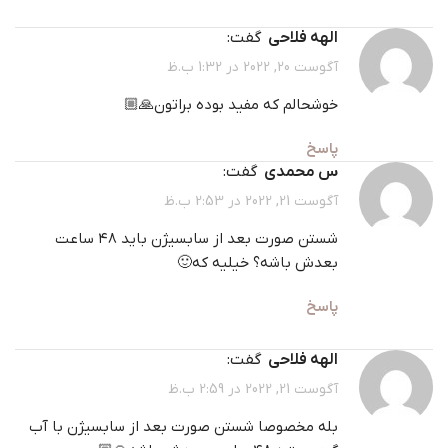
الهه فلاحی
گفت:
آگوست 20, 2022 در 1:32 ب.ظ
خوشحالم که مفید بوده براتون🙏🏼
پاسخ
س محمدي
گفت:
آگوست 21, 2022 در 2:53 ب.ظ
شستن صورت بعد از سابسيژن بايد ٤٨ ساعت
بعدش باشه؟ خيليه كه🙂
پاسخ
الهه فلاحی
گفت:
آگوست 21, 2022 در 2:59 ب.ظ
بله مخصوصا شستن صورت بعد از سابسیژن با آب